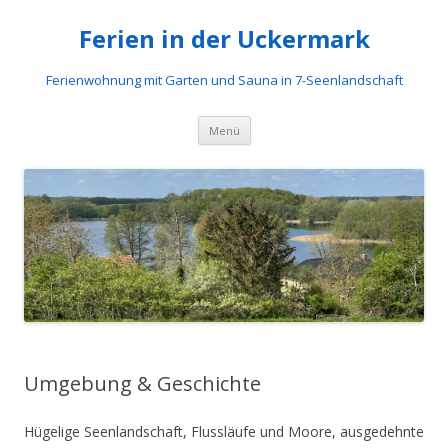
Ferien in der Uckermark
Ferienwohnung mit Garten und Sauna in 7-Seenlandschaft
Zum
Menü
Inhalt
springen
Umgebung & Geschichte
Hügelige Seenlandschaft, Flussläufe und Moore, ausgedehnte